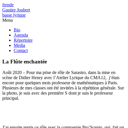
fr
en
de
Gautier Joubert
basse lyrique
Menu
Bio
Agenda
Répertoire
Media
Contact
La Flûte enchantée
Août 2020 – Pour ma prise de rôle de Sarastro, dans la mise en
scène de Didier Henry avec l’Atelier Lyrique du CMA12, j’étais
encore pour quelques mois professeur de mathématiques à Paris.
Plusieurs de mes classes ont été invitées à la répétition générale. Sur
la photo, je suis avec des première S dont je suis le professeur
principal.
J’ai ensuite repris ce rôle avec la compagnie Pro’Scenio, qui fait un