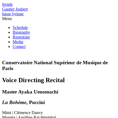
fr
en
de
Gautier Joubert
basse lyrique
Menu
Schedule
Biography
Repertoire
Media
Contact
Conservatoire National Supérieur de Musique de
Paris
Voice Directing Recital
Master Ayaka Uenomachi
La Bohème
, Puccini
Mimi | Clémence Danvy
Musetta | Apolline Raï-Westphal