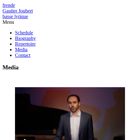
fr
en
de
Gautier Joubert
basse lyrique
Menu
Schedule
Biography
Repertoire
Media
Contact
Media