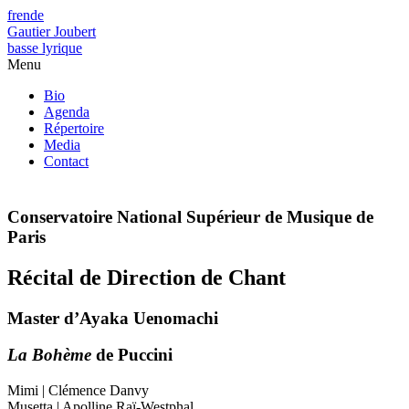
fr
en
de
Gautier Joubert
basse lyrique
Menu
Bio
Agenda
Répertoire
Media
Contact
Conservatoire National Supérieur de Musique de
Paris
Récital de Direction de Chant
Master d’Ayaka Uenomachi
La Bohème
de Puccini
Mimi | Clémence Danvy
Musetta | Apolline Raï-Westphal