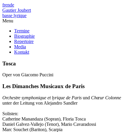
fr
en
de
Gautier Joubert
basse lyrique
Menu
Termine
Biographie
Repertoire
Media
Kontakt
Tosca
Oper von Giacomo Puccini
Les Dimanches Musicaux de Paris
Orchestre symphonique et lyrique de Paris
und
Chœur Colonne
unter der Leitung von Alejandro Sandler
Solisten:
Catherine Manandaza (Sopran), Floria Tosca
Daniel Galvez-Vallejo (Tenor), Mario Cavaradossi
Marc Souchet (Bariton), Scarpia