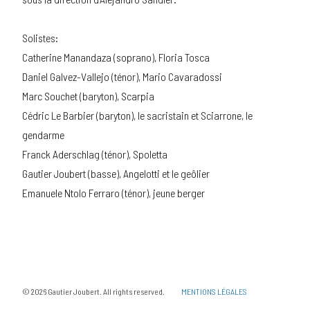
Solistes:
Catherine Manandaza (soprano), Floria Tosca
Daniel Galvez-Vallejo (ténor), Mario Cavaradossi
Marc Souchet (baryton), Scarpia
Cédric Le Barbier (baryton), le sacristain et Sciarrone, le
gendarme
Franck Aderschlag (ténor), Spoletta
Gautier Joubert (basse), Angelotti et le geôlier
Emanuele Ntolo Ferraro (ténor), jeune berger
© 2026 Gautier Joubert. All rights reserved.
MENTIONS LÉGALES