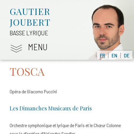
GAUTIER
JOUBERT
BASSE LYRIQUE
MENU
FR
EN
DE
TOSCA
Opéra de Giacomo Puccini
Les Dimanches Musicaux de Paris
Orchestre symphonique et lyrique de Paris et le Chœur Colonne
sous la direction d’Alejandro Sandler.