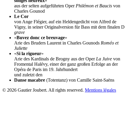
songes heureux
»
aus der selten aufgeführten Oper
Philémon et Baucis
von
Charles Gounod
Le Cor
von Ange Flégier, auf ein Heldengedicht von Alfred de
Vigny, in seiner Originalversion für Bass mit dem finalen D
grave
«
Buvez donc ce breuvage
»
Arie des Bruders Laurent in Charles Gounods
Roméo et
Juliette
«
Si la rigueur
»
Arie des Kardinals de Brogny aus der Oper
La Juive
von
Fromental Halévy, einer der ganz großen Erfolge an der
Opéra de Paris im 19. Jahrhundert
und zuletzt den
Danse macabre
(Totentanz) von Camille Saint-Saëns
© 2026 Gautier Joubert. All rights reserved.
Mentions légales