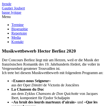
fr
en
de
Gautier Joubert
basse lyrique
Menu
Termine
Biographie
Repertoire
Media
Kontakt
Musikwettbewerb Hector Berlioz 2020
Der Concours Berlioz liegt mir am Herzen, weil er die Musik der
französischen Romantik des 19. Jahrhunderts fördert, die voller in
Vergessenheit geratener Trouvaillen ist.
Ich trete bei diesem Musikwettbewerb mit folgendem Programm an:
«
Exauce-nous Seigneur
»
aus der Oper
Dimitri
de Victorin de Joncières
La Chanson du Duc
aus dem Zyklus
Chansons de Don Quichotte
von Jacques
Ibert, komponiert für Fjodor Schaljapin
«
Au bruit des lourds marteaux d’airain
» und «
Que les