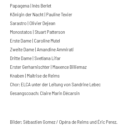
Papagena | Inès Berlet
Königin der Nacht | Pauline Texier
Sarastro | Olivier Dejean
Monostatos | Stuart Patterson
Erste Dame | Caroline Mutel
Zweite Dame | Amandine Ammirati
Dritte Dame | Svetlana Lifar
Erster Gerharnischter | Maxence Billiemaz
Knaben | Maîtrise de Reims
Chor: ELCA unter der Leitung von Sandrine Lebec
Gesangscoach: Claire Marin Décarsin
Bilder: Sébastien Gomez / Opéra de Reims und Éric Perez.