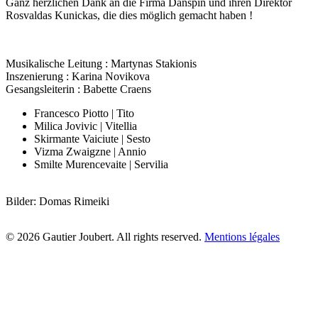
Ganz herzlichen Dank an die Firma Danspin und ihren Direktor
Rosvaldas Kunickas, die dies möglich gemacht haben !
Musikalische Leitung : Martynas Stakionis
Inszenierung : Karina Novikova
Gesangsleiterin : Babette Craens
Francesco Piotto | Tito
Milica Jovivic | Vitellia
Skirmante Vaiciute | Sesto
Vizma Zwaigzne | Annio
Smilte Murencevaite | Servilia
Bilder: Domas Rimeiki
© 2026 Gautier Joubert. All rights reserved.
Mentions légales