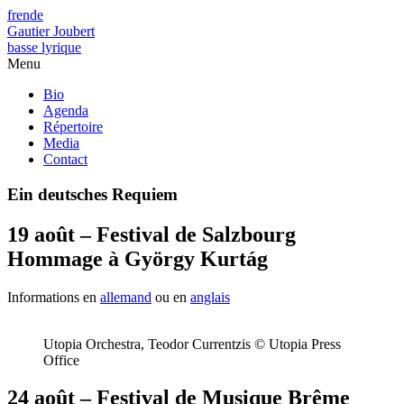
fr
en
de
Gautier Joubert
basse lyrique
Menu
Bio
Agenda
Répertoire
Media
Contact
Ein deutsches Requiem
19 août – Festival de Salzbourg
Hommage à György Kurtág
Informations en
allemand
ou en
anglais
Utopia Orchestra, Teodor Currentzis © Utopia Press
Office
24 août – Festival de Musique Brême